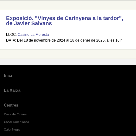
Exposició. "Vinyes de Carinyena a la tardor",
de Javier Salvans
LLOC:
Casino La Floresta
DATA: Del 18 de novembre de 2024 al 18 de gener de 2025, a les 16 h
Inici
La Xarxa
Centres
Casa de Cultura
Casal Torreblanca
Xalet Negre