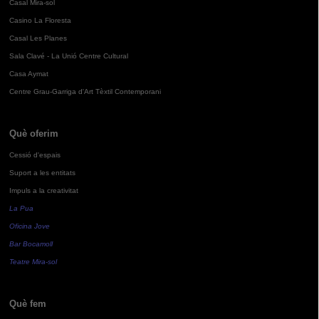
Casal Mira-sol
Casino La Floresta
Casal Les Planes
Sala Clavé - La Unió Centre Cultural
Casa Aymat
Centre Grau-Garriga d'Art Tèxtil Contemporani
Què oferim
Cessió d'espais
Suport a les entitats
Impuls a la creativitat
La Pua
Oficina Jove
Bar Bocamoll
Teatre Mira-sol
Què fem