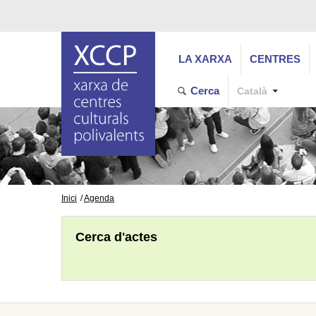
LA XARXA
CENTRES
Cerca
Català
Inici
Agenda
Cerca d'actes