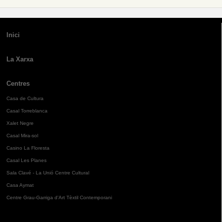
Inici
La Xarxa
Centres
Casa de Cultura
Casal Torreblanca
Xalet Negre
Casal Mira-sol
Casino La Floresta
Casal Les Planes
Sala Clavé - La Unió Centre Cultural
Casa Aymat
Centre Grau-Garriga d'Art Tèxtil Contemporani