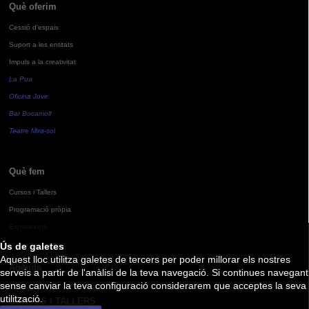
Què oferim
Cessió d'espais
Suport a les entitats
Impuls a la creativitat
La Pua
Oficina Jove
Bar Bocamoll
Teatre Mira-sol
Què fem
Cursos i Tallers
Programació pròpia
Exposicions
Ús de galetes
Aquest lloc utilitza galetes de tercers per poder millorar els nostres
Agenda
serveis a partir de l'anàlisi de la teva navegació. Si continues navegant
sense canviar la teva configuració considerarem que acceptes la seva
utilització.
CURSOS I TALLERS