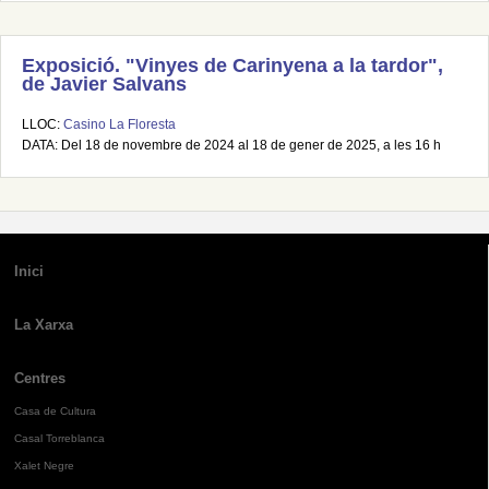
Exposició. "Vinyes de Carinyena a la tardor",
de Javier Salvans
LLOC:
Casino La Floresta
DATA: Del 18 de novembre de 2024 al 18 de gener de 2025, a les 16 h
Inici
La Xarxa
Centres
Casa de Cultura
Casal Torreblanca
Xalet Negre