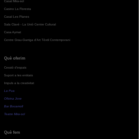
Casal Mira-sol
Casino La Floresta
Casal Les Planes
Sala Clavé - La Unió Centre Cultural
Casa Aymat
Centre Grau-Garriga d'Art Tèxtil Contemporani
Què oferim
Cessió d'espais
Suport a les entitats
Impuls a la creativitat
La Pua
Oficina Jove
Bar Bocamoll
Teatre Mira-sol
Què fem