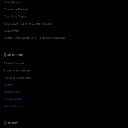
Casal Mira-sol
Casino La Floresta
Casal Les Planes
Sala Clavé - La Unió Centre Cultural
Casa Aymat
Centre Grau-Garriga d'Art Tèxtil Contemporani
Què oferim
Cessió d'espais
Suport a les entitats
Impuls a la creativitat
La Pua
Oficina Jove
Bar Bocamoll
Teatre Mira-sol
Què fem