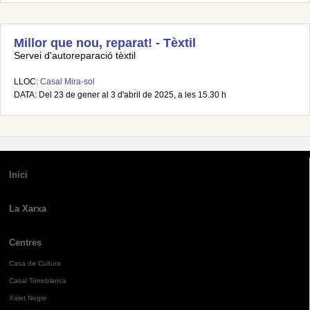
Millor que nou, reparat! - Tèxtil
Servei d'autoreparació tèxtil
LLOC:
Casal Mira-sol
DATA: Del 23 de gener al 3 d'abril de 2025, a les 15.30 h
Inici
La Xarxa
Centres
Casa de Cultura
Casal Torreblanca
Xalet Negre