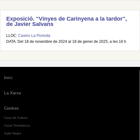
Exposició. "Vinyes de Carinyena a la tardor",
de Javier Salvans
LLOC:
Casino La Floresta
DATA: Del 18 de novembre de 2024 al 18 de gener de 2025, a les 16 h
Inici
La Xarxa
Centres
Casa de Cultura
Casal Torreblanca
Xalet Negre