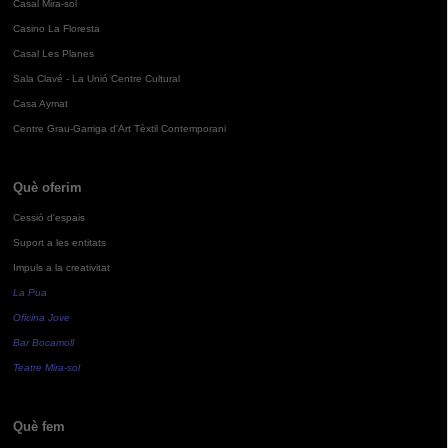
Casal Mira-sol
Casino La Floresta
Casal Les Planes
Sala Clavé - La Unió Centre Cultural
Casa Aymat
Centre Grau-Garriga d'Art Tèxtil Contemporani
Què oferim
Cessió d'espais
Suport a les entitats
Impuls a la creativitat
La Pua
Oficina Jove
Bar Bocamoll
Teatre Mira-sol
Què fem