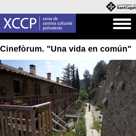
Inici
Agenda
Cinefòrum. "Una vida en común"