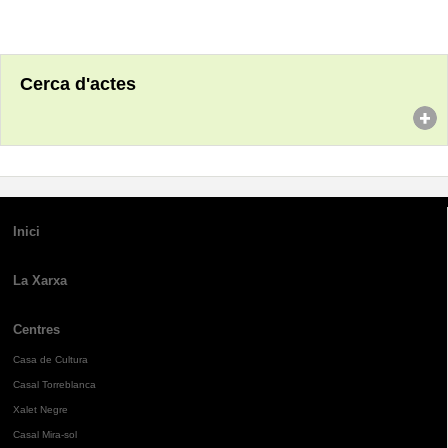
Cerca d'actes
Inici
La Xarxa
Centres
Casa de Cultura
Casal Torreblanca
Xalet Negre
Casal Mira-sol