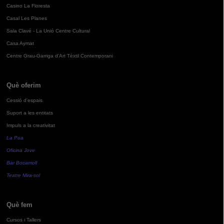
Casino La Floresta
Casal Les Planes
Sala Clavé - La Unió Centre Cultural
Casa Aymat
Centre Grau-Garriga d'Art Tèxtil Contemporani
Què oferim
Cessió d'espais
Suport a les entitats
Impuls a la creativitat
La Pua
Oficina Jove
Bar Bocamoll
Teatre Mira-sol
Què fem
Cursos i Tallers