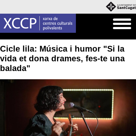
Inici
Agenda
Cicle lila: Música i humor "Si la
vida et dona drames, fes-te una
balada"