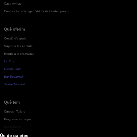
Casa Aymat
Centre Grau-Garriga d'Art Tèxtil Contemporani
Què oferim
Cessió d'espais
Suport a les entitats
Impuls a la creativitat
La Pua
Oficina Jove
Bar Bocamoll
Teatre Mira-sol
Què fem
Cursos i Tallers
Programació pròpia
Exposicions
Ús de galetes