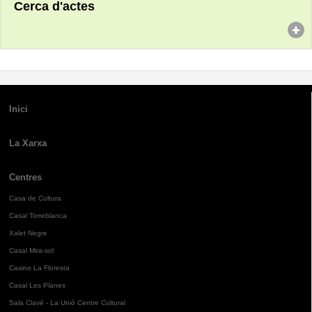
Cerca d'actes
Inici
La Xarxa
Centres
Casa de Cultura
Casal Torreblanca
Xalet Negre
Casal Mira-sol
Casino La Floresta
Casal Les Planes
Sala Clavé - La Unió Centre Cultural