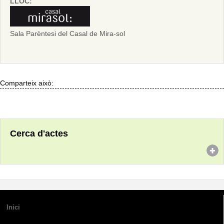
LLOC:
Sala Parèntesi del Casal de Mira-sol
Comparteix això:
Cerca d'actes
Inici