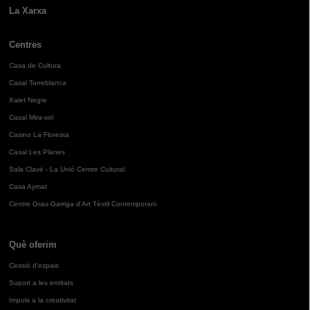
La Xarxa
Centres
Casa de Cultura
Casal Torreblanca
Xalet Negre
Casal Mira-sol
Casino La Floresta
Casal Les Planes
Sala Clavé - La Unió Centre Cultural
Casa Aymat
Centre Grau-Garriga d'Art Tèxtil Contemporani
Què oferim
Cessió d'espais
Suport a les entitats
Impuls a la creativitat