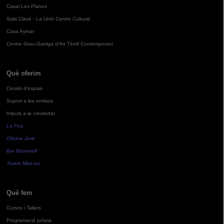
Casal Les Planes
Sala Clavé - La Unió Centre Cultural
Casa Aymat
Centre Grau-Garriga d'Art Tèxtil Contemporani
Què oferim
Cessió d'espais
Suport a les entitats
Impuls a la creativitat
La Pua
Oficina Jove
Bar Bocamoll
Teatre Mira-sol
Què fem
Cursos i Tallers
Programació pròpia