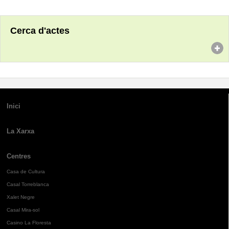
Cerca d'actes
Inici
La Xarxa
Centres
Casa de Cultura
Casal Torreblanca
Xalet Negre
Casal Mira-sol
Casino La Floresta