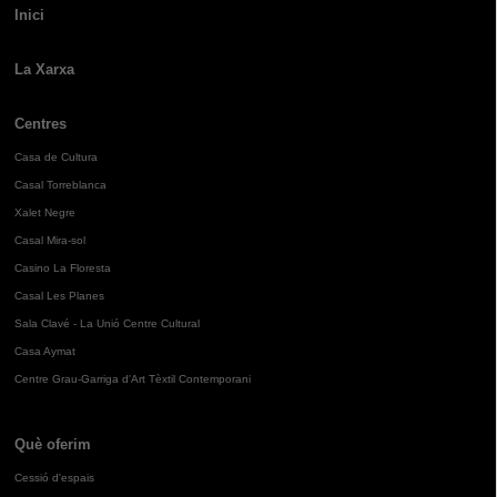
Inici
La Xarxa
Centres
Casa de Cultura
Casal Torreblanca
Xalet Negre
Casal Mira-sol
Casino La Floresta
Casal Les Planes
Sala Clavé - La Unió Centre Cultural
Casa Aymat
Centre Grau-Garriga d'Art Tèxtil Contemporani
Què oferim
Cessió d'espais