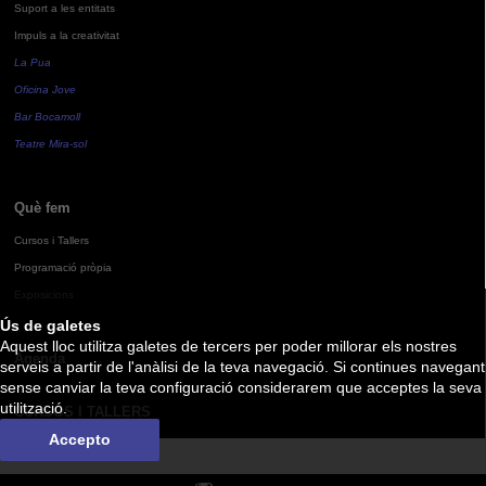
Suport a les entitats
Impuls a la creativitat
La Pua
Oficina Jove
Bar Bocamoll
Teatre Mira-sol
Què fem
Cursos i Tallers
Programació pròpia
Exposicions
Ús de galetes
Aquest lloc utilitza galetes de tercers per poder millorar els nostres
Agenda
serveis a partir de l'anàlisi de la teva navegació. Si continues navegant
sense canviar la teva configuració considerarem que acceptes la seva
utilització.
CURSOS I TALLERS
Accepto