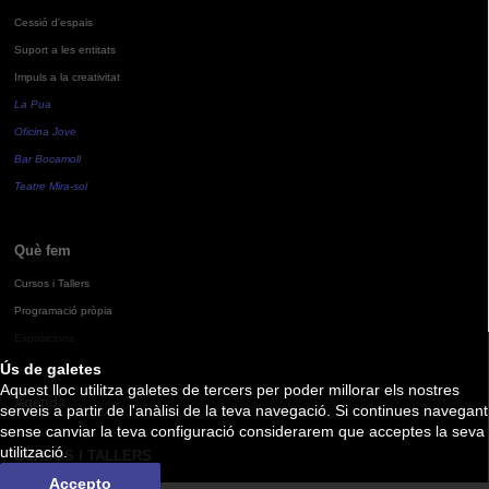
Cessió d'espais
Suport a les entitats
Impuls a la creativitat
La Pua
Oficina Jove
Bar Bocamoll
Teatre Mira-sol
Què fem
Cursos i Tallers
Programació pròpia
Exposicions
Ús de galetes
Aquest lloc utilitza galetes de tercers per poder millorar els nostres
Agenda
serveis a partir de l'anàlisi de la teva navegació. Si continues navegant
sense canviar la teva configuració considerarem que acceptes la seva
utilització.
CURSOS I TALLERS
Accepto