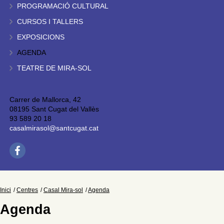
PROGRAMACIÓ CULTURAL
CURSOS I TALLERS
EXPOSICIONS
AGENDA
TEATRE DE MIRA-SOL
Carrer de Mallorca, 42
08195 Sant Cugat del Vallès
93 589 20 18
casalmirasol@santcugat.cat
Inici
Centres
Casal Mira-sol
Agenda
Agenda