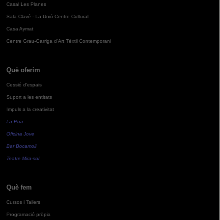
Casal Les Planes
Sala Clavé - La Unió Centre Cultural
Casa Aymat
Centre Grau-Garriga d'Art Tèxtil Contemporani
Què oferim
Cessió d'espais
Suport a les entitats
Impuls a la creativitat
La Pua
Oficina Jove
Bar Bocamoll
Teatre Mira-sol
Què fem
Cursos i Tallers
Programació pròpia