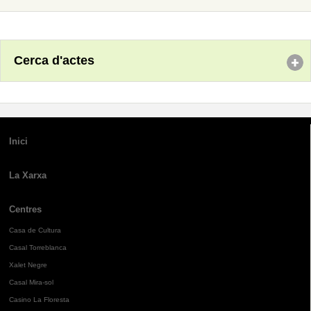
Cerca d'actes
Inici
La Xarxa
Centres
Casa de Cultura
Casal Torreblanca
Xalet Negre
Casal Mira-sol
Casino La Floresta