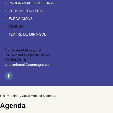
PROGRAMACIÓ CULTURAL
CURSOS I TALLERS
EXPOSICIONS
AGENDA
TEATRE DE MIRA-SOL
Carrer de Mallorca, 42
08195 Sant Cugat del Vallès
93 589 20 18
casalmirasol@santcugat.cat
Inici
Centres
Casal Mira-sol
Agenda
Agenda