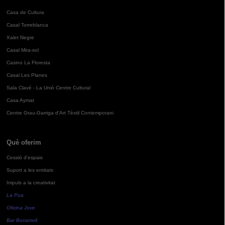
Casa de Cultura
Casal Torreblanca
Xalet Negre
Casal Mira-sol
Casino La Floresta
Casal Les Planes
Sala Clavé - La Unió Centre Cultural
Casa Aymat
Centre Grau-Garriga d'Art Tèxtil Contemporani
Què oferim
Cessió d'espais
Suport a les entitats
Impuls a la creativitat
La Pua
Oficina Jove
Bar Bocamoll