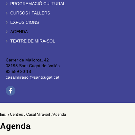
PROGRAMACIÓ CULTURAL
CURSOS I TALLERS
EXPOSICIONS
AGENDA
TEATRE DE MIRA-SOL
Carrer de Mallorca, 42
08195 Sant Cugat del Vallès
93 589 20 18
casalmirasol@santcugat.cat
Inici
Centres
Casal Mira-sol
Agenda
Agenda