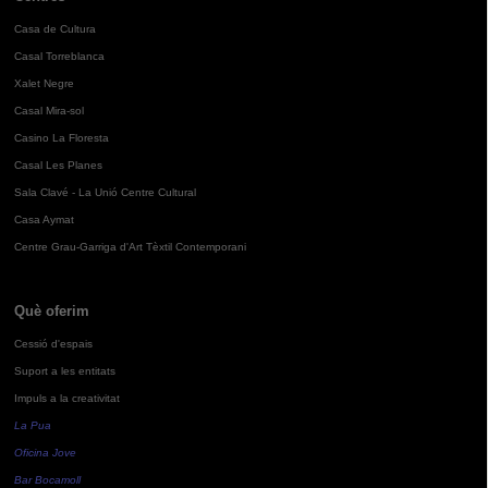
Casa de Cultura
Casal Torreblanca
Xalet Negre
Casal Mira-sol
Casino La Floresta
Casal Les Planes
Sala Clavé - La Unió Centre Cultural
Casa Aymat
Centre Grau-Garriga d'Art Tèxtil Contemporani
Què oferim
Cessió d'espais
Suport a les entitats
Impuls a la creativitat
La Pua
Oficina Jove
Bar Bocamoll