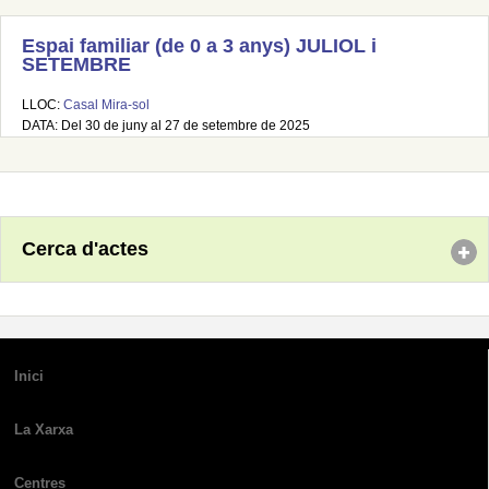
Espai familiar (de 0 a 3 anys) JULIOL i
SETEMBRE
LLOC:
Casal Mira-sol
DATA: Del 30 de juny al 27 de setembre de 2025
Cerca d'actes
Inici
La Xarxa
Centres