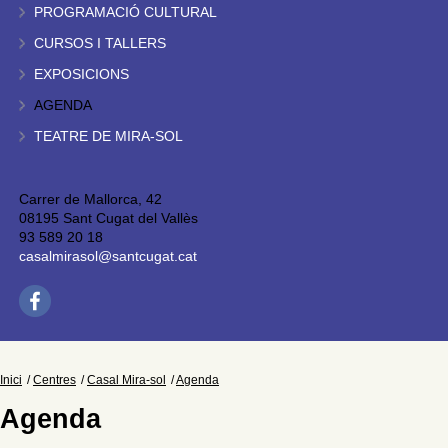
PROGRAMACIÓ CULTURAL
CURSOS I TALLERS
EXPOSICIONS
AGENDA
TEATRE DE MIRA-SOL
Carrer de Mallorca, 42
08195 Sant Cugat del Vallès
93 589 20 18
casalmirasol@santcugat.cat
Inici
Centres
Casal Mira-sol
Agenda
Agenda