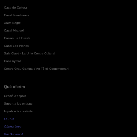
Casa de Cultura
Casal Torreblanca
Xalet Negre
Casal Mira-sol
Casino La Floresta
Casal Les Planes
Sala Clavé - La Unió Centre Cultural
Casa Aymat
Centre Grau-Garriga d'Art Tèxtil Contemporani
Què oferim
Cessió d'espais
Suport a les entitats
Impuls a la creativitat
La Pua
Oficina Jove
Bar Bocamoll