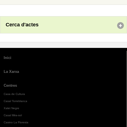
Cerca d'actes
Inici
La Xarxa
Centres
Casa de Cultura
Casal Torreblanca
Xalet Negre
Casal Mira-sol
Casino La Floresta