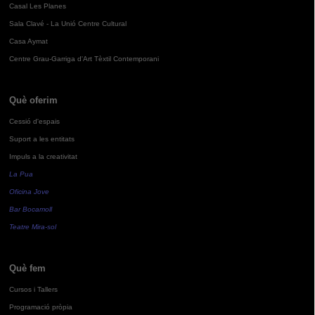
Casal Les Planes
Sala Clavé - La Unió Centre Cultural
Casa Aymat
Centre Grau-Garriga d'Art Tèxtil Contemporani
Què oferim
Cessió d'espais
Suport a les entitats
Impuls a la creativitat
La Pua
Oficina Jove
Bar Bocamoll
Teatre Mira-sol
Què fem
Cursos i Tallers
Programació pròpia