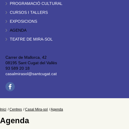
PROGRAMACIÓ CULTURAL
CURSOS I TALLERS
EXPOSICIONS
AGENDA
TEATRE DE MIRA-SOL
Carrer de Mallorca, 42
08195 Sant Cugat del Vallès
93 589 20 18
casalmirasol@santcugat.cat
Inici
Centres
Casal Mira-sol
Agenda
Agenda