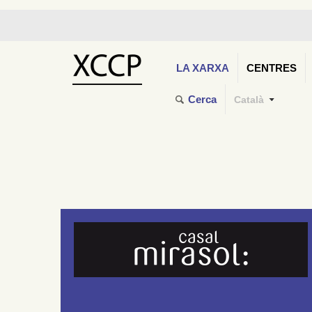
LA XARXA
CENTRES
Cerca
Català