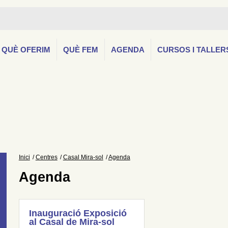
QUÈ OFERIM
QUÈ FEM
AGENDA
CURSOS I TALLER
Inici
Centres
Casal Mira-sol
Agenda
Agenda
Inauguració Exposició
al Casal de Mira-sol