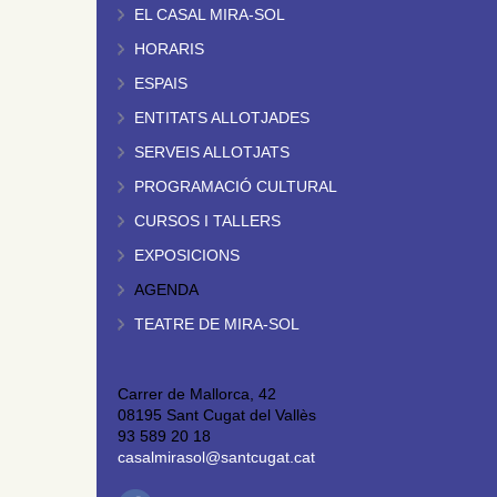
EL CASAL MIRA-SOL
HORARIS
ESPAIS
ENTITATS ALLOTJADES
SERVEIS ALLOTJATS
PROGRAMACIÓ CULTURAL
CURSOS I TALLERS
EXPOSICIONS
AGENDA
TEATRE DE MIRA-SOL
Carrer de Mallorca, 42
08195 Sant Cugat del Vallès
93 589 20 18
casalmirasol@santcugat.cat