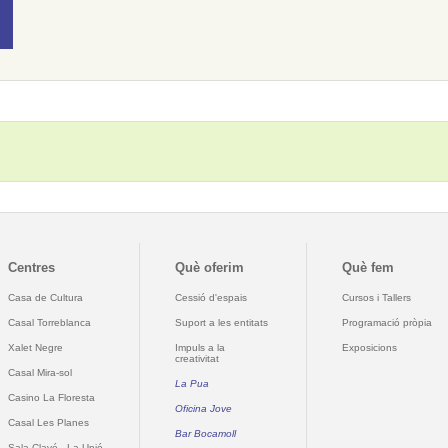
Centres
Què oferim
Què fem
Casa de Cultura
Cessió d'espais
Cursos i Tallers
Casal Torreblanca
Suport a les entitats
Programació pròpia
Xalet Negre
Impuls a la
Exposicions
creativitat
Casal Mira-sol
La Pua
Casino La Floresta
Oficina Jove
Casal Les Planes
Bar Bocamoll
Sala Clavé - La Unió