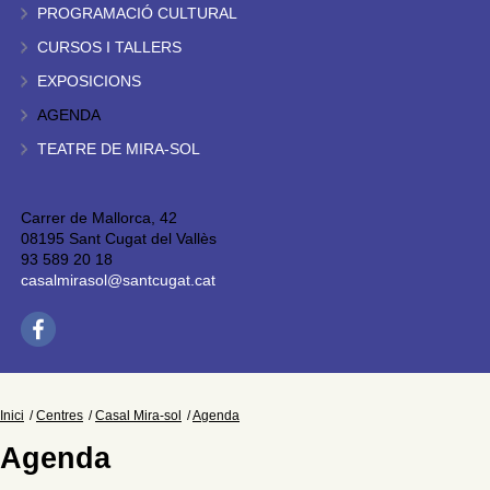
PROGRAMACIÓ CULTURAL
CURSOS I TALLERS
EXPOSICIONS
AGENDA
TEATRE DE MIRA-SOL
Carrer de Mallorca, 42
08195 Sant Cugat del Vallès
93 589 20 18
casalmirasol@santcugat.cat
Inici
Centres
Casal Mira-sol
Agenda
Agenda