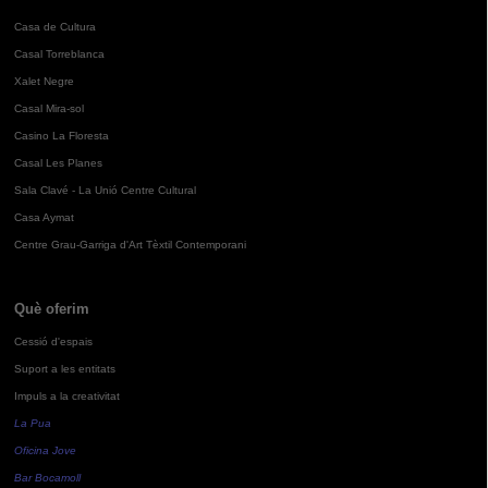
Casa de Cultura
Casal Torreblanca
Xalet Negre
Casal Mira-sol
Casino La Floresta
Casal Les Planes
Sala Clavé - La Unió Centre Cultural
Casa Aymat
Centre Grau-Garriga d'Art Tèxtil Contemporani
Què oferim
Cessió d'espais
Suport a les entitats
Impuls a la creativitat
La Pua
Oficina Jove
Bar Bocamoll