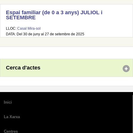
Espai familiar (de 0 a 3 anys) JULIOL i
SETEMBRE
LLOC:
Casal Mira-sol
DATA: Del 30 de juny al 27 de setembre de 2025
Cerca d'actes
Inici
La Xarxa
Centres