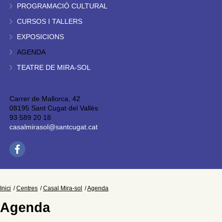
PROGRAMACIÓ CULTURAL
CURSOS I TALLERS
EXPOSICIONS
AGENDA
TEATRE DE MIRA-SOL
Carrer de Mallorca, 42
08195 Sant Cugat del Vallès
93 589 20 18
casalmirasol@santcugat.cat
Inici
Centres
Casal Mira-sol
Agenda
Agenda