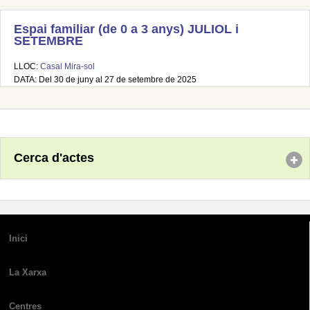
Espai familiar (de 0 a 3 anys) JULIOL i
SETEMBRE
LLOC:
Casal Mira-sol
DATA: Del 30 de juny al 27 de setembre de 2025
Cerca d'actes
Inici
La Xarxa
Centres