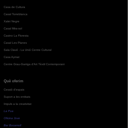
Casa de Cultura
Casal Torreblanca
Xalet Negre
Casal Mira-sol
Casino La Floresta
Casal Les Planes
Sala Clavé - La Unió Centre Cultural
Casa Aymat
Centre Grau-Garriga d'Art Tèxtil Contemporani
Què oferim
Cessió d'espais
Suport a les entitats
Impuls a la creativitat
La Pua
Oficina Jove
Bar Bocamoll