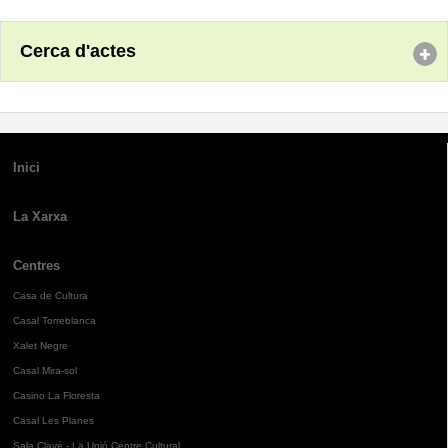
Cerca d'actes
Inici
La Xarxa
Centres
Casa de Cultura
Casal Torreblanca
Xalet Negre
Casal Mira-sol
Casino La Floresta
Casal Les Planes
Sala Clavé - La Unió Centre Cultural