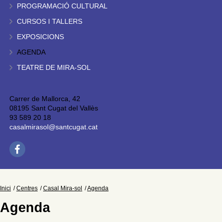
PROGRAMACIÓ CULTURAL
CURSOS I TALLERS
EXPOSICIONS
AGENDA
TEATRE DE MIRA-SOL
Carrer de Mallorca, 42
08195 Sant Cugat del Vallès
93 589 20 18
casalmirasol@santcugat.cat
Inici
Centres
Casal Mira-sol
Agenda
Agenda