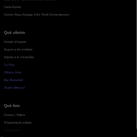
Casa Aymat
Centre Grau-Garriga d'Art Tèxtil Contemporani
Què oferim
Cessió d'espais
Suport a les entitats
Impuls a la creativitat
La Pua
Oficina Jove
Bar Bocamoll
Teatre Mira-sol
Què fem
Cursos i Tallers
Programació pròpia
Exposicions