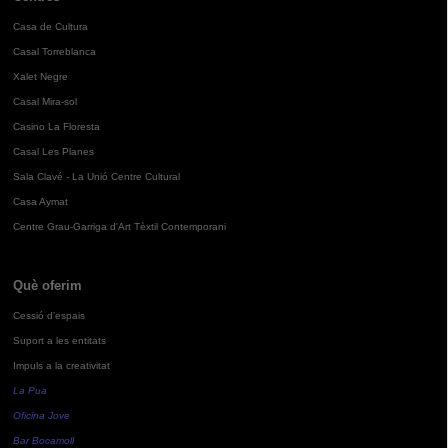
Casa de Cultura
Casal Torreblanca
Xalet Negre
Casal Mira-sol
Casino La Floresta
Casal Les Planes
Sala Clavé - La Unió Centre Cultural
Casa Aymat
Centre Grau-Garriga d'Art Tèxtil Contemporani
Què oferim
Cessió d'espais
Suport a les entitats
Impuls a la creativitat
La Pua
Oficina Jove
Bar Bocamoll