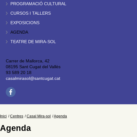
PROGRAMACIÓ CULTURAL
CURSOS I TALLERS
EXPOSICIONS
AGENDA
TEATRE DE MIRA-SOL
Carrer de Mallorca, 42
08195 Sant Cugat del Vallès
93 589 20 18
casalmirasol@santcugat.cat
Inici
Centres
Casal Mira-sol
Agenda
Agenda