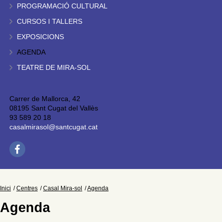
PROGRAMACIÓ CULTURAL
CURSOS I TALLERS
EXPOSICIONS
AGENDA
TEATRE DE MIRA-SOL
Carrer de Mallorca, 42
08195 Sant Cugat del Vallès
93 589 20 18
casalmirasol@santcugat.cat
Inici
Centres
Casal Mira-sol
Agenda
Agenda