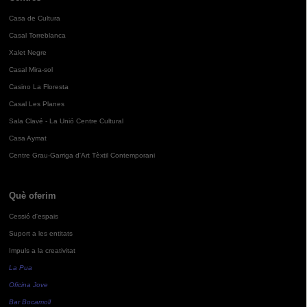
Casa de Cultura
Casal Torreblanca
Xalet Negre
Casal Mira-sol
Casino La Floresta
Casal Les Planes
Sala Clavé - La Unió Centre Cultural
Casa Aymat
Centre Grau-Garriga d'Art Tèxtil Contemporani
Què oferim
Cessió d'espais
Suport a les entitats
Impuls a la creativitat
La Pua
Oficina Jove
Bar Bocamoll