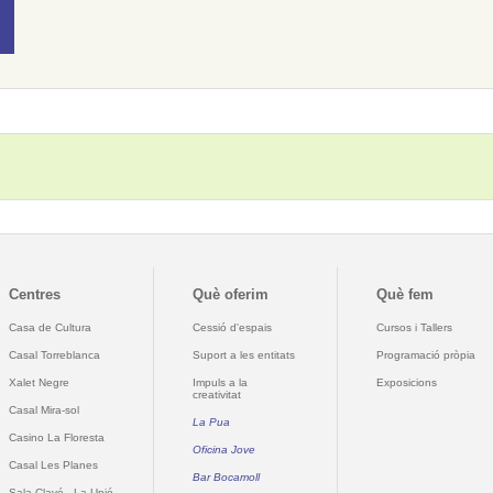
Centres
Què oferim
Què fem
Casa de Cultura
Cessió d'espais
Cursos i Tallers
Casal Torreblanca
Suport a les entitats
Programació pròpia
Xalet Negre
Impuls a la
Exposicions
creativitat
Casal Mira-sol
La Pua
Casino La Floresta
Oficina Jove
Casal Les Planes
Bar Bocamoll
Sala Clavé - La Unió