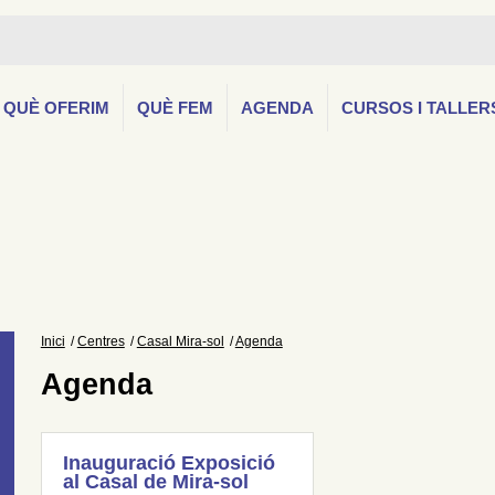
QUÈ OFERIM
QUÈ FEM
AGENDA
CURSOS I TALLER
Inici
Centres
Casal Mira-sol
Agenda
Agenda
Inauguració Exposició
al Casal de Mira-sol