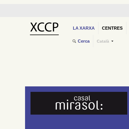
LA XARXA
CENTRES
Cerca
Català