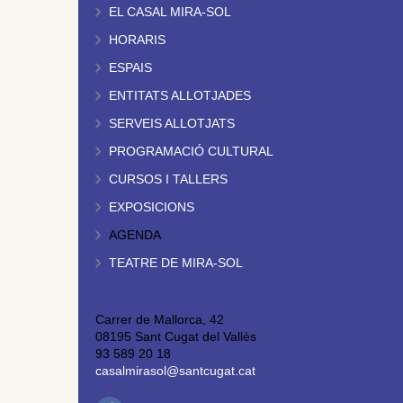
EL CASAL MIRA-SOL
HORARIS
ESPAIS
ENTITATS ALLOTJADES
SERVEIS ALLOTJATS
PROGRAMACIÓ CULTURAL
CURSOS I TALLERS
EXPOSICIONS
AGENDA
TEATRE DE MIRA-SOL
Carrer de Mallorca, 42
08195 Sant Cugat del Vallès
93 589 20 18
casalmirasol@santcugat.cat