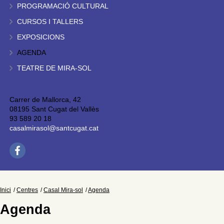
PROGRAMACIÓ CULTURAL
CURSOS I TALLERS
EXPOSICIONS
AGENDA
TEATRE DE MIRA-SOL
Carrer de Mallorca, 42
08195 Sant Cugat del Vallès
93 589 20 18
casalmirasol@santcugat.cat
Inici
Centres
Casal Mira-sol
Agenda
Agenda