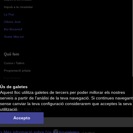
Impuls a la creativitat
La Pua
Oficina Jove
Bar Bocamoll
Teatre Mira-sol
Què fem
Cursos i Tallers
Programació pròpia
Exposicions
Ús de galetes
Aquest lloc utilitza galetes de tercers per poder millorar els nostres
Agenda
serveis a partir de l'anàlisi de la teva navegació. Si continues navegant
sense canviar la teva configuració considerarem que acceptes la seva
utilització.
CURSOS I TALLERS
Accepto
> Més informació sobre l'ús de les galetes
Subscriu-te al butlletí