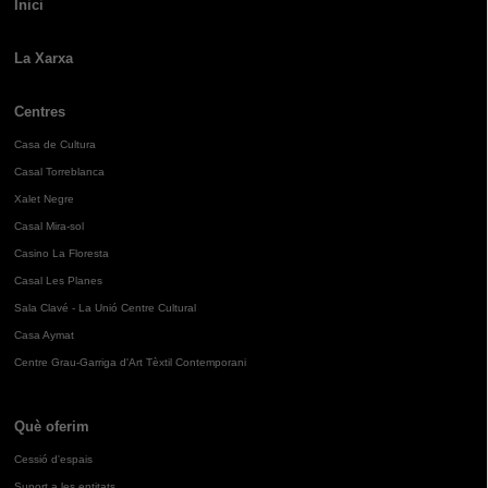
Inici
La Xarxa
Centres
Casa de Cultura
Casal Torreblanca
Xalet Negre
Casal Mira-sol
Casino La Floresta
Casal Les Planes
Sala Clavé - La Unió Centre Cultural
Casa Aymat
Centre Grau-Garriga d'Art Tèxtil Contemporani
Què oferim
Cessió d'espais
Suport a les entitats