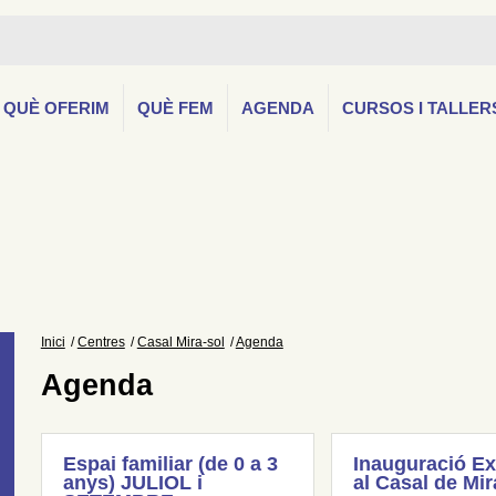
QUÈ OFERIM
QUÈ FEM
AGENDA
CURSOS I TALLER
Inici
Centres
Casal Mira-sol
Agenda
Agenda
Espai familiar (de 0 a 3
Inauguració Ex
anys) JULIOL i
al Casal de Mir