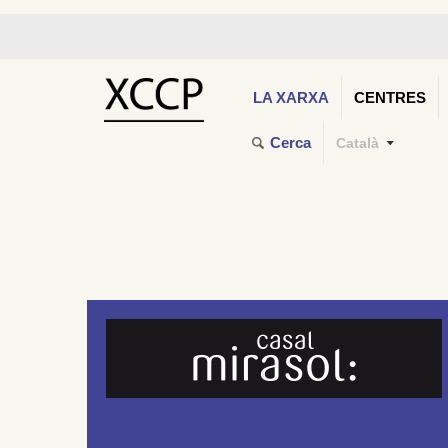
LA XARXA
CENTRES
Cerca
Català