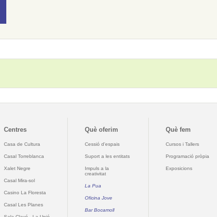
Centres
Què oferim
Què fem
Casa de Cultura
Cessió d'espais
Cursos i Tallers
Casal Torreblanca
Suport a les entitats
Programació pròpia
Xalet Negre
Impuls a la
Exposicions
creativitat
Casal Mira-sol
La Pua
Casino La Floresta
Oficina Jove
Casal Les Planes
Bar Bocamoll
Sala Clavé - La Unió