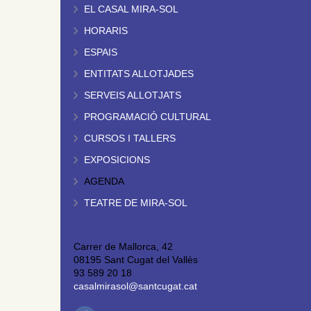
EL CASAL MIRA-SOL
HORARIS
ESPAIS
ENTITATS ALLOTJADES
SERVEIS ALLOTJATS
PROGRAMACIÓ CULTURAL
CURSOS I TALLERS
EXPOSICIONS
AGENDA
TEATRE DE MIRA-SOL
Carrer de Mallorca, 42
08195 Sant Cugat del Vallès
93 589 20 18
casalmirasol@santcugat.cat