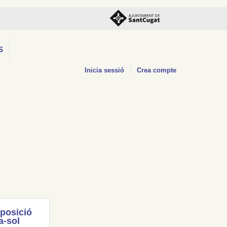
S
Inicia sessió
Crea compte
posició
a-sol