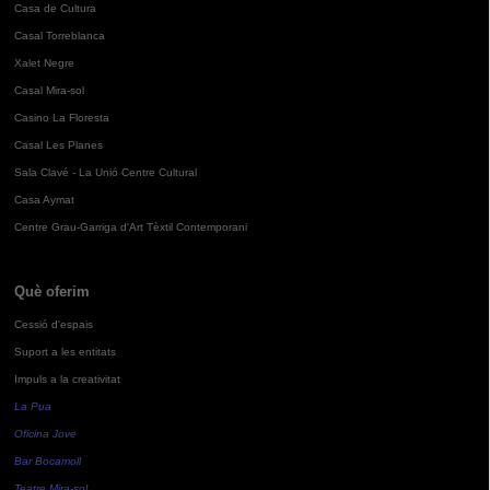
Casa de Cultura
Casal Torreblanca
Xalet Negre
Casal Mira-sol
Casino La Floresta
Casal Les Planes
Sala Clavé - La Unió Centre Cultural
Casa Aymat
Centre Grau-Garriga d'Art Tèxtil Contemporani
Què oferim
Cessió d'espais
Suport a les entitats
Impuls a la creativitat
La Pua
Oficina Jove
Bar Bocamoll
Teatre Mira-sol