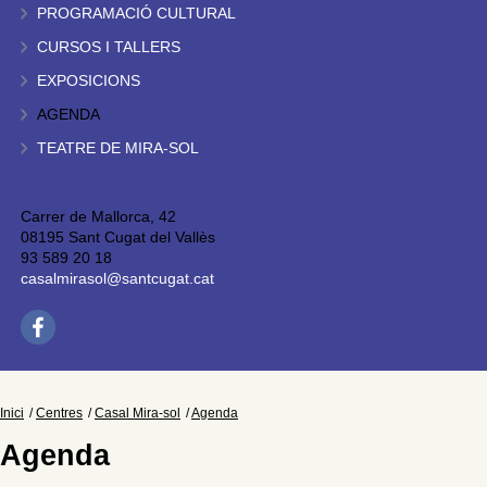
PROGRAMACIÓ CULTURAL
CURSOS I TALLERS
EXPOSICIONS
AGENDA
TEATRE DE MIRA-SOL
Carrer de Mallorca, 42
08195 Sant Cugat del Vallès
93 589 20 18
casalmirasol@santcugat.cat
Inici
Centres
Casal Mira-sol
Agenda
Agenda