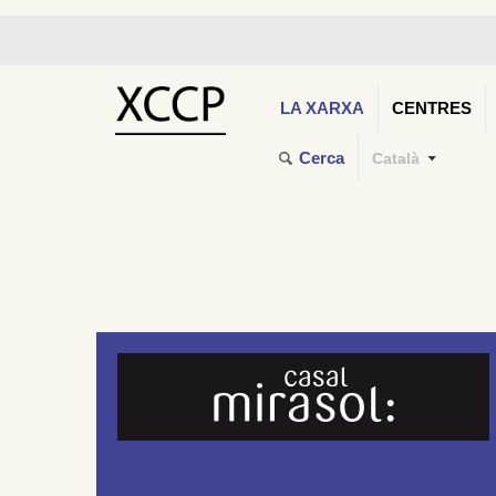
LA XARXA
CENTRES
Cerca
Català