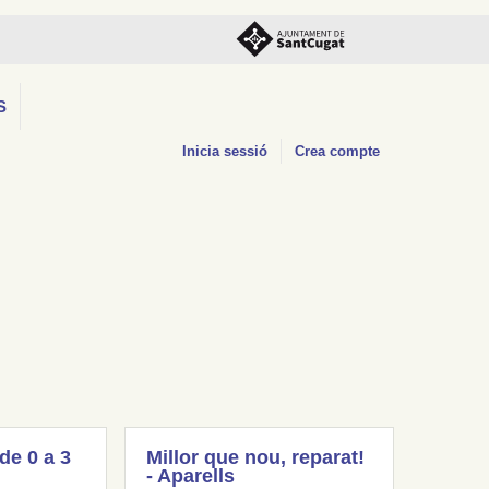
S
Inicia sessió
Crea compte
(de 0 a 3
Millor que nou, reparat!
- Aparells