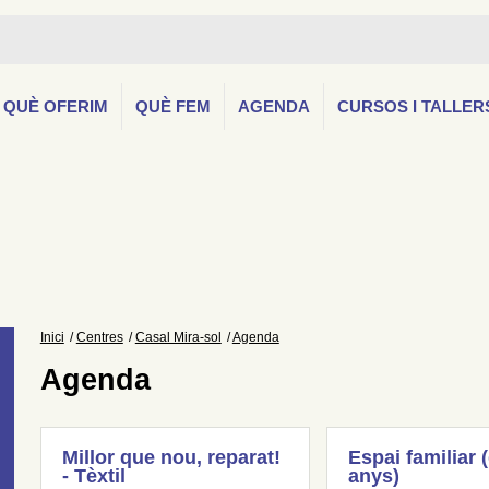
QUÈ OFERIM
QUÈ FEM
AGENDA
CURSOS I TALLER
Inici
Centres
Casal Mira-sol
Agenda
Agenda
Millor que nou, reparat!
Espai familiar 
- Tèxtil
anys)