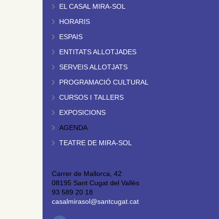
EL CASAL MIRA-SOL
HORARIS
ESPAIS
ENTITATS ALLOTJADES
SERVEIS ALLOTJATS
PROGRAMACIÓ CULTURAL
CURSOS I TALLERS
EXPOSICIONS
AGENDA
TEATRE DE MIRA-SOL
Carrer de Mallorca, 42
08195 Sant Cugat del Vallès
93 589 20 18
casalmirasol@santcugat.cat