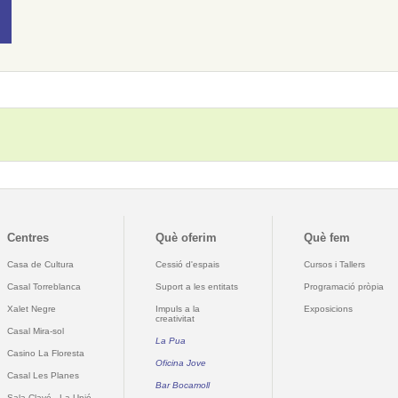
Centres
Què oferim
Què fem
Casa de Cultura
Cessió d'espais
Cursos i Tallers
Casal Torreblanca
Suport a les entitats
Programació pròpia
Xalet Negre
Impuls a la
Exposicions
creativitat
Casal Mira-sol
La Pua
Casino La Floresta
Oficina Jove
Casal Les Planes
Bar Bocamoll
Sala Clavé - La Unió