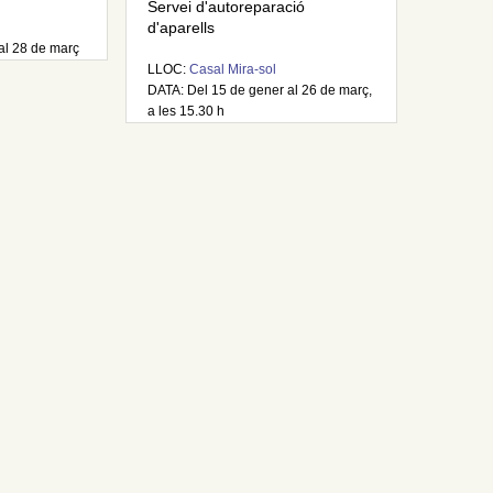
Servei d'autoreparació
d'aparells
al 28 de març
LLOC:
Casal Mira-sol
DATA: Del 15 de gener al 26 de març,
a les 15.30 h