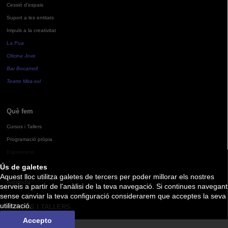
Cessió d'espais
Suport a les entitats
Impuls a la creativitat
La Pua
Oficina Jove
Bar Bocamoll
Teatre Mira-sol
Què fem
Cursos i Tallers
Programació pròpia
Exposicions
Ús de galetes
Aquest lloc utilitza galetes de tercers per poder millorar els nostres
Agenda
serveis a partir de l'anàlisi de la teva navegació. Si continues navegant
sense canviar la teva configuració considerarem que acceptes la seva
utilització.
CURSOS I TALLERS
Accepto