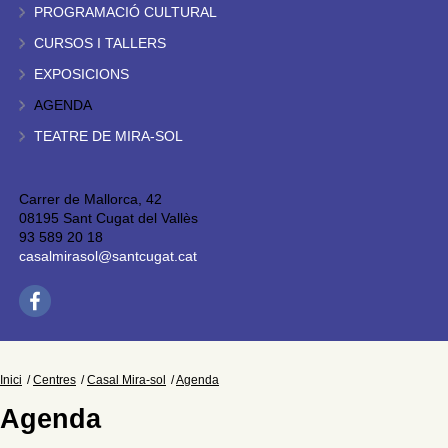
PROGRAMACIÓ CULTURAL
CURSOS I TALLERS
EXPOSICIONS
AGENDA
TEATRE DE MIRA-SOL
Carrer de Mallorca, 42
08195 Sant Cugat del Vallès
93 589 20 18
casalmirasol@santcugat.cat
Inici
Centres
Casal Mira-sol
Agenda
Agenda