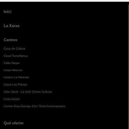
Inici
La Xarxa
Centres
Casa de Cultura
Casal Torreblanca
Xalet Negre
Casal Mira-sol
Casino La Floresta
Casal Les Planes
Sala Clavé - La Unió Centre Cultural
Casa Aymat
Centre Grau-Garriga d'Art Tèxtil Contemporani
Què oferim