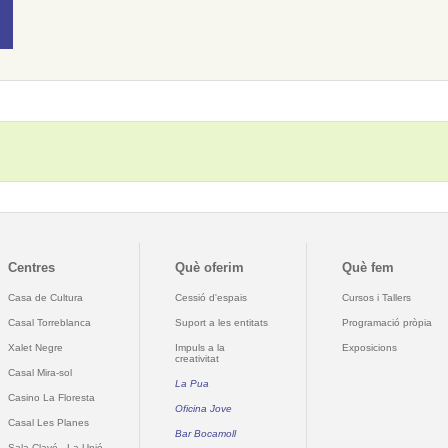
Centres
Què oferim
Què fem
Casa de Cultura
Cessió d'espais
Cursos i Tallers
Casal Torreblanca
Suport a les entitats
Programació pròpia
Xalet Negre
Impuls a la
Exposicions
creativitat
Casal Mira-sol
La Pua
Casino La Floresta
Oficina Jove
Casal Les Planes
Bar Bocamoll
Sala Clavé - La Unió