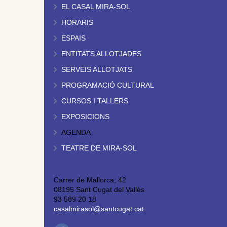
EL CASAL MIRA-SOL
HORARIS
ESPAIS
ENTITATS ALLOTJADES
SERVEIS ALLOTJATS
PROGRAMACIÓ CULTURAL
CURSOS I TALLERS
EXPOSICIONS
AGENDA
TEATRE DE MIRA-SOL
Carrer de Mallorca, 42
08195 Sant Cugat del Vallès
93 589 20 18
casalmirasol@santcugat.cat