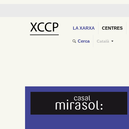
LA XARXA
CENTRES
Cerca
Català