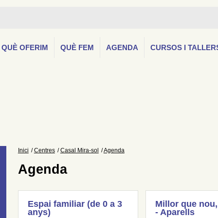
QUÈ OFERIM
QUÈ FEM
AGENDA
CURSOS I TALLER
Inici
Centres
Casal Mira-sol
Agenda
Agenda
Espai familiar (de 0 a 3
Millor que nou,
anys)
- Aparells