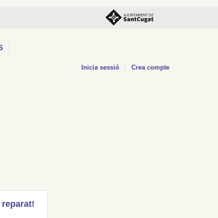
S
Inicia sessió
Crea compte
 reparat!