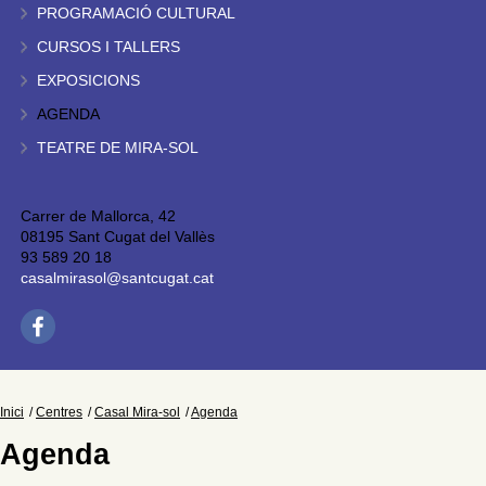
PROGRAMACIÓ CULTURAL
CURSOS I TALLERS
EXPOSICIONS
AGENDA
TEATRE DE MIRA-SOL
Carrer de Mallorca, 42
08195 Sant Cugat del Vallès
93 589 20 18
casalmirasol@santcugat.cat
Inici
Centres
Casal Mira-sol
Agenda
Agenda