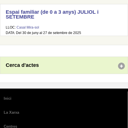
Espai familiar (de 0 a 3 anys) JULIOL i
SETEMBRE
LLOC:
Casal Mira-sol
DATA: Del 30 de juny al 27 de setembre de 2025
Cerca d'actes
Inici
La Xarxa
Centres