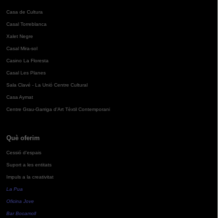
Casa de Cultura
Casal Torreblanca
Xalet Negre
Casal Mira-sol
Casino La Floresta
Casal Les Planes
Sala Clavé - La Unió Centre Cultural
Casa Aymat
Centre Grau-Garriga d'Art Tèxtil Contemporani
Què oferim
Cessió d'espais
Suport a les entitats
Impuls a la creativitat
La Pua
Oficina Jove
Bar Bocamoll