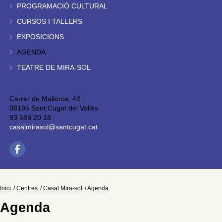
PROGRAMACIÓ CULTURAL
CURSOS I TALLERS
EXPOSICIONS
AGENDA
TEATRE DE MIRA-SOL
Carrer de Mallorca, 42
08195 Sant Cugat del Vallès
93 589 20 18
casalmirasol@santcugat.cat
Inici
Centres
Casal Mira-sol
Agenda
Agenda