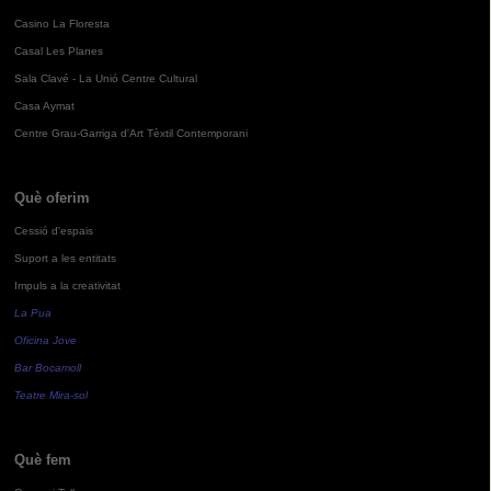
Casino La Floresta
Casal Les Planes
Sala Clavé - La Unió Centre Cultural
Casa Aymat
Centre Grau-Garriga d'Art Tèxtil Contemporani
Què oferim
Cessió d'espais
Suport a les entitats
Impuls a la creativitat
La Pua
Oficina Jove
Bar Bocamoll
Teatre Mira-sol
Què fem