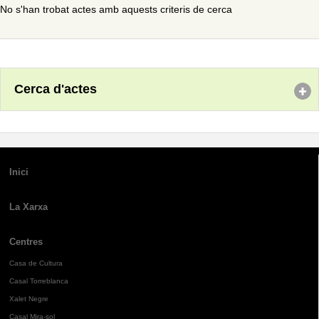
No s'han trobat actes amb aquests criteris de cerca
Cerca d'actes
Inici
La Xarxa
Centres
Casa de Cultura
Casal Torreblanca
Xalet Negre
Casal Mira-sol