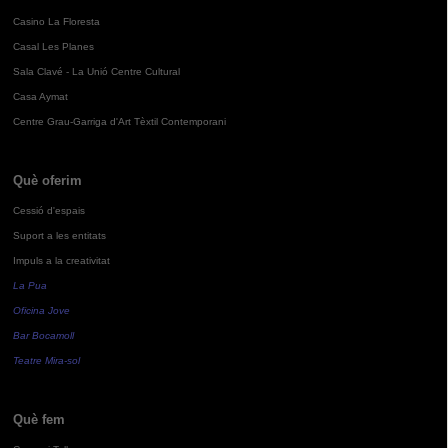
Casino La Floresta
Casal Les Planes
Sala Clavé - La Unió Centre Cultural
Casa Aymat
Centre Grau-Garriga d'Art Tèxtil Contemporani
Què oferim
Cessió d'espais
Suport a les entitats
Impuls a la creativitat
La Pua
Oficina Jove
Bar Bocamoll
Teatre Mira-sol
Què fem