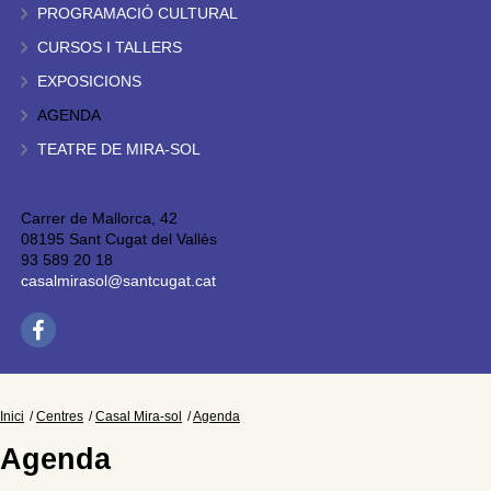
PROGRAMACIÓ CULTURAL
CURSOS I TALLERS
EXPOSICIONS
AGENDA
TEATRE DE MIRA-SOL
Carrer de Mallorca, 42
08195 Sant Cugat del Vallès
93 589 20 18
casalmirasol@santcugat.cat
Inici
Centres
Casal Mira-sol
Agenda
Agenda