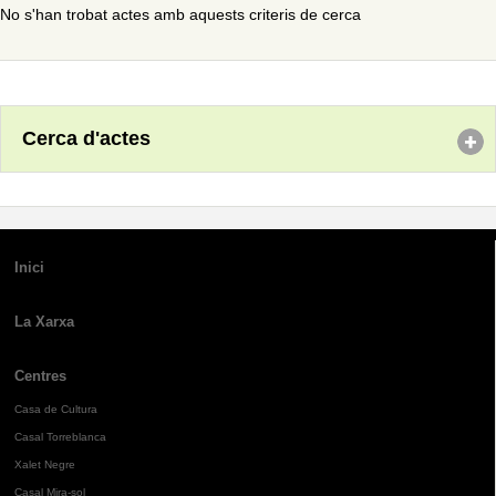
No s'han trobat actes amb aquests criteris de cerca
Cerca d'actes
Inici
La Xarxa
Centres
Casa de Cultura
Casal Torreblanca
Xalet Negre
Casal Mira-sol