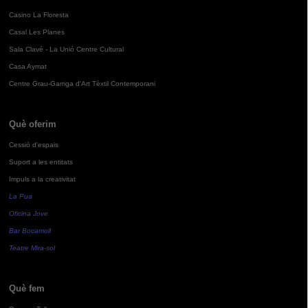
Casino La Floresta
Casal Les Planes
Sala Clavé - La Unió Centre Cultural
Casa Aymat
Centre Grau-Garriga d'Art Tèxtil Contemporani
Què oferim
Cessió d'espais
Suport a les entitats
Impuls a la creativitat
La Pua
Oficina Jove
Bar Bocamoll
Teatre Mira-sol
Què fem