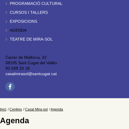
PROGRAMACIÓ CULTURAL
CURSOS I TALLERS
EXPOSICIONS
AGENDA
TEATRE DE MIRA-SOL
Carrer de Mallorca, 42
08195 Sant Cugat del Vallès
93 589 20 18
casalmirasol@santcugat.cat
Inici
Centres
Casal Mira-sol
Agenda
Agenda