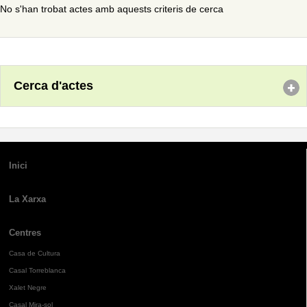
No s'han trobat actes amb aquests criteris de cerca
Cerca d'actes
Inici
La Xarxa
Centres
Casa de Cultura
Casal Torreblanca
Xalet Negre
Casal Mira-sol