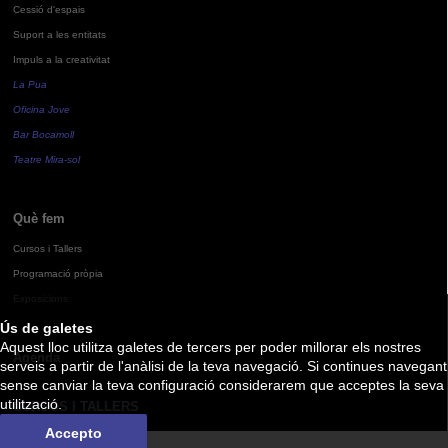
Cessió d'espais
Suport a les entitats
Impuls a la creativitat
La Pua
Oficina Jove
Bar Bocamoll
Teatre Mira-sol
Què fem
Cursos i Tallers
Programació pròpia
Exposicions
Ús de galetes
Aquest lloc utilitza galetes de tercers per poder millorar els nostres
Agenda
serveis a partir de l'anàlisi de la teva navegació. Si continues navegant
sense canviar la teva configuració considerarem que acceptes la seva
utilització.
CURSOS I TALLERS
Accepto