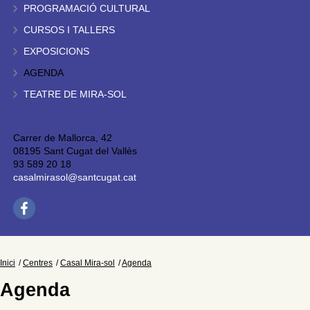
PROGRAMACIÓ CULTURAL
CURSOS I TALLERS
EXPOSICIONS
AGENDA
TEATRE DE MIRA-SOL
Carrer de Mallorca, 42
08195 Sant Cugat del Vallès
93 589 20 18
casalmirasol@santcugat.cat
Inici
Centres
Casal Mira-sol
Agenda
Agenda