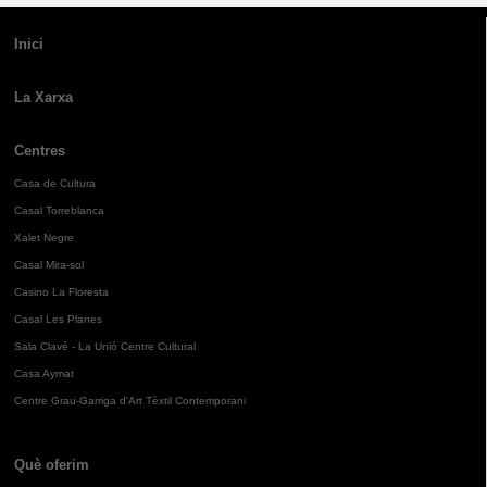
Inici
La Xarxa
Centres
Casa de Cultura
Casal Torreblanca
Xalet Negre
Casal Mira-sol
Casino La Floresta
Casal Les Planes
Sala Clavé - La Unió Centre Cultural
Casa Aymat
Centre Grau-Garriga d'Art Tèxtil Contemporani
Què oferim