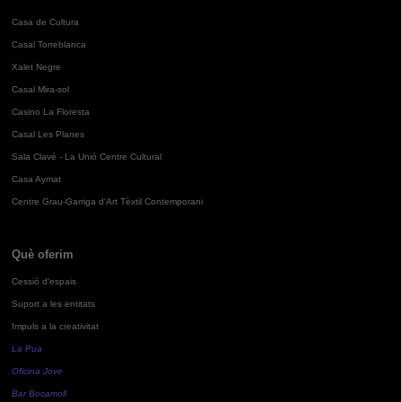
Casa de Cultura
Casal Torreblanca
Xalet Negre
Casal Mira-sol
Casino La Floresta
Casal Les Planes
Sala Clavé - La Unió Centre Cultural
Casa Aymat
Centre Grau-Garriga d'Art Tèxtil Contemporani
Què oferim
Cessió d'espais
Suport a les entitats
Impuls a la creativitat
La Pua
Oficina Jove
Bar Bocamoll