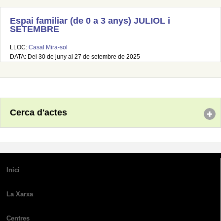
Espai familiar (de 0 a 3 anys) JULIOL i
SETEMBRE
LLOC:
Casal Mira-sol
DATA: Del 30 de juny al 27 de setembre de 2025
Cerca d'actes
Inici
La Xarxa
Centres