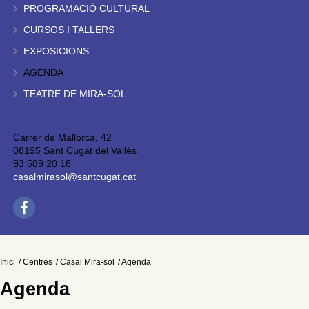
PROGRAMACIÓ CULTURAL
CURSOS I TALLERS
EXPOSICIONS
AGENDA
TEATRE DE MIRA-SOL
Carrer de Mallorca, 42
08195 Sant Cugat del Vallès
93 589 20 18
casalmirasol@santcugat.cat
Inici
Centres
Casal Mira-sol
Agenda
Agenda