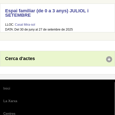
Espai familiar (de 0 a 3 anys) JULIOL i
SETEMBRE
LLOC:
Casal Mira-sol
DATA: Del 30 de juny al 27 de setembre de 2025
Cerca d'actes
Inici
La Xarxa
Centres