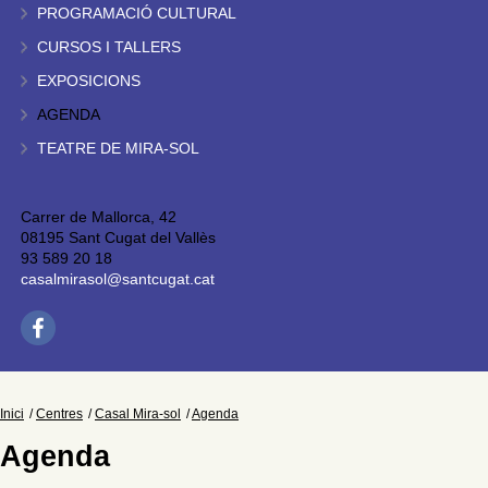
PROGRAMACIÓ CULTURAL
CURSOS I TALLERS
EXPOSICIONS
AGENDA
TEATRE DE MIRA-SOL
Carrer de Mallorca, 42
08195 Sant Cugat del Vallès
93 589 20 18
casalmirasol@santcugat.cat
Inici
Centres
Casal Mira-sol
Agenda
Agenda