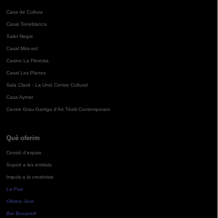
Casa de Cultura
Casal Torreblanca
Xalet Negre
Casal Mira-sol
Casino La Floresta
Casal Les Planes
Sala Clavé - La Unió Centre Cultural
Casa Aymat
Centre Grau-Garriga d'Art Tèxtil Contemporani
Què oferim
Cessió d'espais
Suport a les entitats
Impuls a la creativitat
La Pua
Oficina Jove
Bar Bocamoll