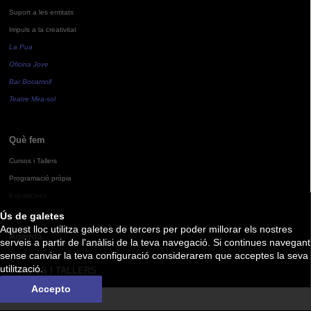
Suport a les entitats
Impuls a la creativitat
La Pua
Oficina Jove
Bar Bocamoll
Teatre Mira-sol
Què fem
Cursos i Tallers
Programació pròpia
Exposicions
Ús de galetes
Aquest lloc utilitza galetes de tercers per poder millorar els nostres
Agenda
serveis a partir de l'anàlisi de la teva navegació. Si continues navegant
sense canviar la teva configuració considerarem que acceptes la seva
utilització.
CURSOS I TALLERS
Accepto