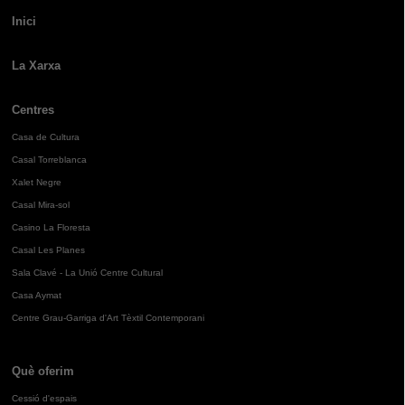
Inici
La Xarxa
Centres
Casa de Cultura
Casal Torreblanca
Xalet Negre
Casal Mira-sol
Casino La Floresta
Casal Les Planes
Sala Clavé - La Unió Centre Cultural
Casa Aymat
Centre Grau-Garriga d'Art Tèxtil Contemporani
Què oferim
Cessió d'espais