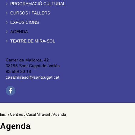
PROGRAMACIÓ CULTURAL
CURSOS I TALLERS
EXPOSICIONS
AGENDA
TEATRE DE MIRA-SOL
Carrer de Mallorca, 42
08195 Sant Cugat del Vallès
93 589 20 18
casalmirasol@santcugat.cat
Inici
Centres
Casal Mira-sol
Agenda
Agenda