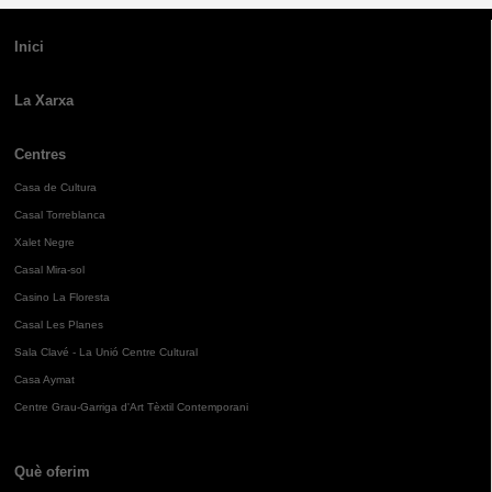
Inici
La Xarxa
Centres
Casa de Cultura
Casal Torreblanca
Xalet Negre
Casal Mira-sol
Casino La Floresta
Casal Les Planes
Sala Clavé - La Unió Centre Cultural
Casa Aymat
Centre Grau-Garriga d'Art Tèxtil Contemporani
Què oferim