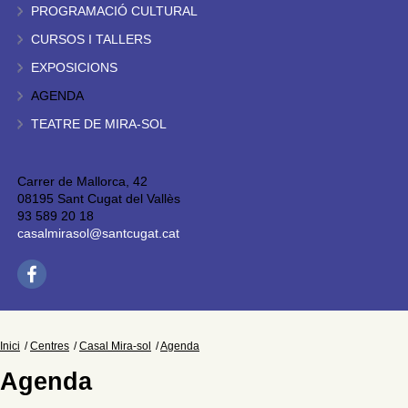
PROGRAMACIÓ CULTURAL
CURSOS I TALLERS
EXPOSICIONS
AGENDA
TEATRE DE MIRA-SOL
Carrer de Mallorca, 42
08195 Sant Cugat del Vallès
93 589 20 18
casalmirasol@santcugat.cat
Inici
Centres
Casal Mira-sol
Agenda
Agenda