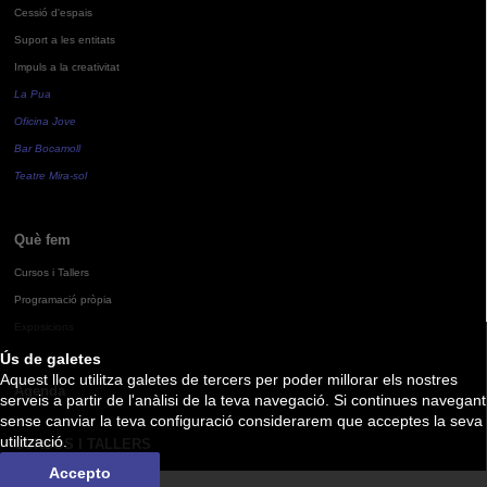
Cessió d'espais
Suport a les entitats
Impuls a la creativitat
La Pua
Oficina Jove
Bar Bocamoll
Teatre Mira-sol
Què fem
Cursos i Tallers
Programació pròpia
Exposicions
Ús de galetes
Aquest lloc utilitza galetes de tercers per poder millorar els nostres
Agenda
serveis a partir de l'anàlisi de la teva navegació. Si continues navegant
sense canviar la teva configuració considerarem que acceptes la seva
utilització.
CURSOS I TALLERS
Accepto