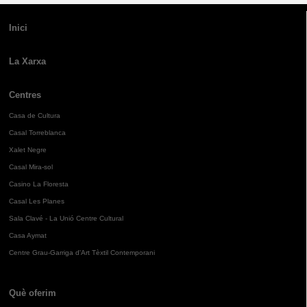
Inici
La Xarxa
Centres
Casa de Cultura
Casal Torreblanca
Xalet Negre
Casal Mira-sol
Casino La Floresta
Casal Les Planes
Sala Clavé - La Unió Centre Cultural
Casa Aymat
Centre Grau-Garriga d'Art Tèxtil Contemporani
Què oferim