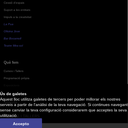
Cessió d'espais
Suport a les entitats
Impuls a la creativitat
La Pua
Oficina Jove
Bar Bocamoll
Teatre Mira-sol
Què fem
Cursos i Tallers
Programació pròpia
Exposicions
Ús de galetes
Aquest lloc utilitza galetes de tercers per poder millorar els nostres
Agenda
serveis a partir de l'anàlisi de la teva navegació. Si continues navegant
sense canviar la teva configuració considerarem que acceptes la seva
utilització.
CURSOS I TALLERS
Accepto