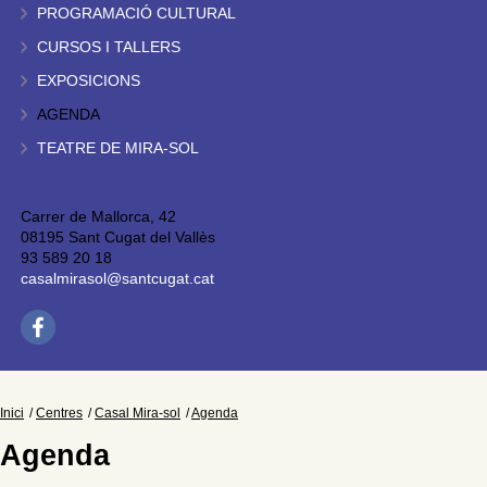
PROGRAMACIÓ CULTURAL
CURSOS I TALLERS
EXPOSICIONS
AGENDA
TEATRE DE MIRA-SOL
Carrer de Mallorca, 42
08195 Sant Cugat del Vallès
93 589 20 18
casalmirasol@santcugat.cat
Inici
Centres
Casal Mira-sol
Agenda
Agenda