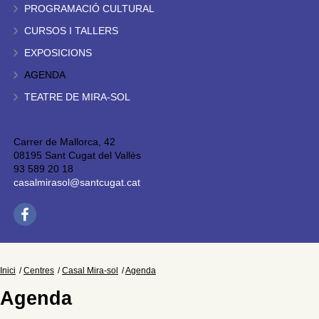
PROGRAMACIÓ CULTURAL
CURSOS I TALLERS
EXPOSICIONS
AGENDA
TEATRE DE MIRA-SOL
Carrer de Mallorca, 42
08195 Sant Cugat del Vallès
93 589 20 18
casalmirasol@santcugat.cat
Inici
Centres
Casal Mira-sol
Agenda
Agenda