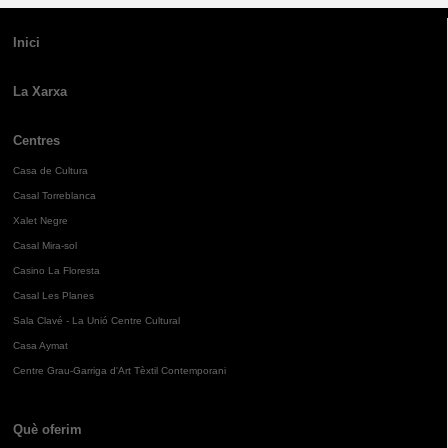
Inici
La Xarxa
Centres
Casa de Cultura
Casal Torreblanca
Xalet Negre
Casal Mira-sol
Casino La Floresta
Casal Les Planes
Sala Clavé - La Unió Centre Cultural
Casa Aymat
Centre Grau-Garriga d'Art Tèxtil Contemporani
Què oferim