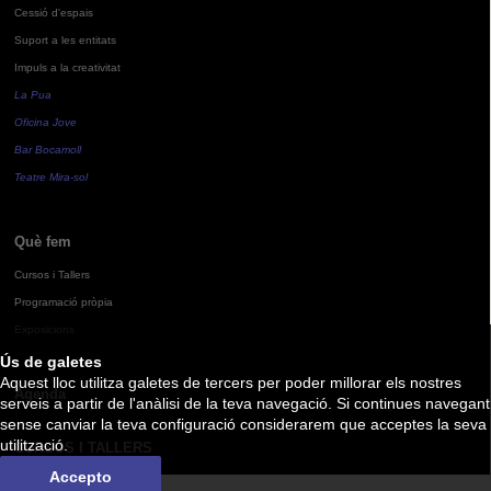
Cessió d'espais
Suport a les entitats
Impuls a la creativitat
La Pua
Oficina Jove
Bar Bocamoll
Teatre Mira-sol
Què fem
Cursos i Tallers
Programació pròpia
Exposicions
Ús de galetes
Aquest lloc utilitza galetes de tercers per poder millorar els nostres
Agenda
serveis a partir de l'anàlisi de la teva navegació. Si continues navegant
sense canviar la teva configuració considerarem que acceptes la seva
utilització.
CURSOS I TALLERS
Accepto