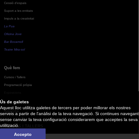
Cessió d'espais
Suport a les entitats
Impuls a la creativitat
La Pua
Oficina Jove
Bar Bocamoll
Teatre Mira-sol
Què fem
Cursos i Tallers
Programació pròpia
Exposicions
Ús de galetes
Aquest lloc utilitza galetes de tercers per poder millorar els nostres
Agenda
serveis a partir de l'anàlisi de la teva navegació. Si continues navegant
sense canviar la teva configuració considerarem que acceptes la seva
utilització.
CURSOS I TALLERS
Accepto