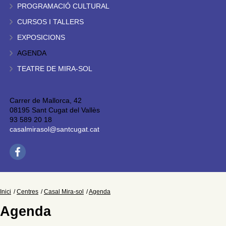
PROGRAMACIÓ CULTURAL
CURSOS I TALLERS
EXPOSICIONS
AGENDA
TEATRE DE MIRA-SOL
Carrer de Mallorca, 42
08195 Sant Cugat del Vallès
93 589 20 18
casalmirasol@santcugat.cat
Inici
Centres
Casal Mira-sol
Agenda
Agenda