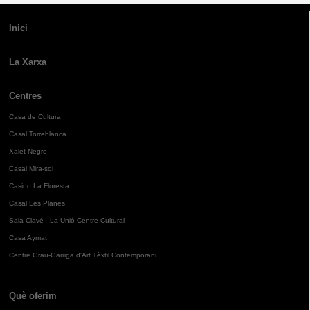
Inici
La Xarxa
Centres
Casa de Cultura
Casal Torreblanca
Xalet Negre
Casal Mira-sol
Casino La Floresta
Casal Les Planes
Sala Clavé - La Unió Centre Cultural
Casa Aymat
Centre Grau-Garriga d'Art Tèxtil Contemporani
Què oferim