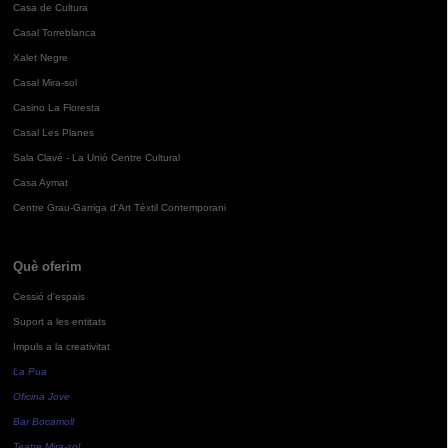
Casa de Cultura
Casal Torreblanca
Xalet Negre
Casal Mira-sol
Casino La Floresta
Casal Les Planes
Sala Clavé - La Unió Centre Cultural
Casa Aymat
Centre Grau-Garriga d'Art Tèxtil Contemporani
Què oferim
Cessió d'espais
Suport a les entitats
Impuls a la creativitat
La Pua
Oficina Jove
Bar Bocamoll
Teatre Mira-sol