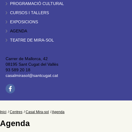
PROGRAMACIÓ CULTURAL
CURSOS I TALLERS
EXPOSICIONS
AGENDA
TEATRE DE MIRA-SOL
Carrer de Mallorca, 42
08195 Sant Cugat del Vallès
93 589 20 18
casalmirasol@santcugat.cat
Inici
Centres
Casal Mira-sol
Agenda
Agenda