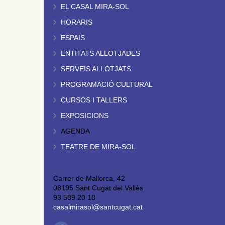
EL CASAL MIRA-SOL
HORARIS
ESPAIS
ENTITATS ALLOTJADES
SERVEIS ALLOTJATS
PROGRAMACIÓ CULTURAL
CURSOS I TALLERS
EXPOSICIONS
AGENDA
TEATRE DE MIRA-SOL
Carrer de Mallorca, 42
08195 Sant Cugat del Vallès
93 589 20 18
casalmirasol@santcugat.cat