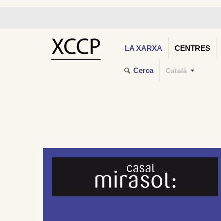
LA XARXA
CENTRES
Cerca
Català