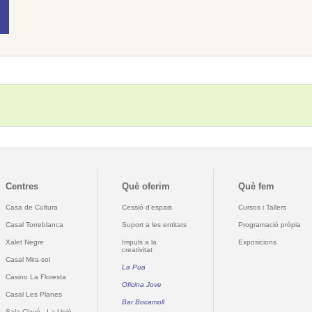
Centres
Què oferim
Què fem
Casa de Cultura
Cessió d'espais
Cursos i Tallers
Casal Torreblanca
Suport a les entitats
Programació pròpia
Xalet Negre
Impuls a la
Exposicions
creativitat
Casal Mira-sol
La Pua
Casino La Floresta
Oficina Jove
Casal Les Planes
Bar Bocamoll
Sala Clavé - La Unió