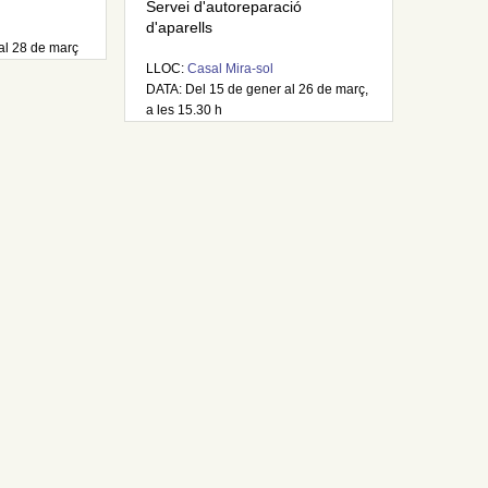
Servei d'autoreparació
d'aparells
al 28 de març
LLOC:
Casal Mira-sol
DATA: Del 15 de gener al 26 de març,
a les 15.30 h