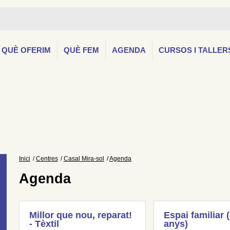
QUÈ OFERIM
QUÈ FEM
AGENDA
CURSOS I TALLER
Inici
Centres
Casal Mira-sol
Agenda
Agenda
Millor que nou, reparat!
Espai familiar 
- Tèxtil
anys)