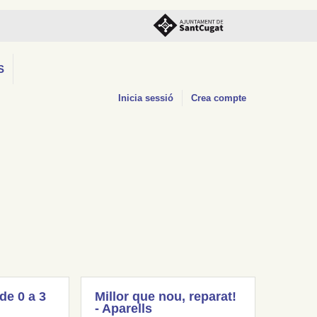
S
Inicia sessió
Crea compte
(de 0 a 3
Millor que nou, reparat!
- Aparells