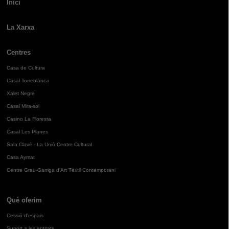
Inici
La Xarxa
Centres
Casa de Cultura
Casal Torreblanca
Xalet Negre
Casal Mira-sol
Casino La Floresta
Casal Les Planes
Sala Clavé - La Unió Centre Cultural
Casa Aymat
Centre Grau-Garriga d'Art Tèxtil Contemporani
Què oferim
Cessió d'espais
Suport a les entitats