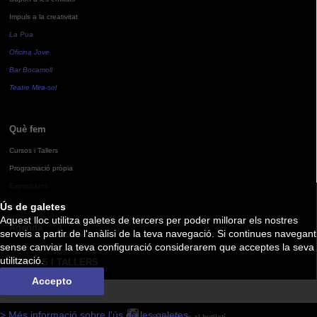
Impuls a la creativitat
La Pua
Oficina Jove
Bar Bocamoll
Teatre Mira-sol
Què fem
Cursos i Tallers
Programació pròpia
Exposicions
Ús de galetes
Aquest lloc utilitza galetes de tercers per poder millorar els nostres
Agenda
serveis a partir de l'anàlisi de la teva navegació. Si continues navegant
sense canviar la teva configuració considerarem que acceptes la seva
utilització.
CURSOS I TALLERS
Accepto
> Més informació sobre l'ús de les galetes
Subscriu-te al butlletí