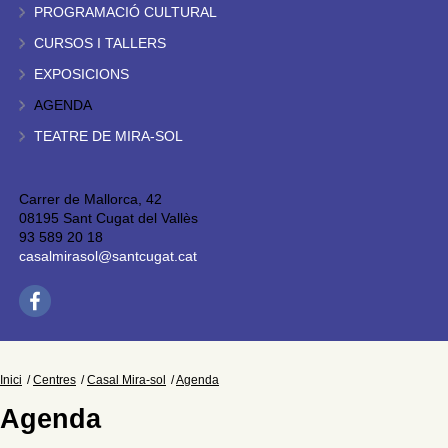
PROGRAMACIÓ CULTURAL
CURSOS I TALLERS
EXPOSICIONS
AGENDA
TEATRE DE MIRA-SOL
Carrer de Mallorca, 42
08195 Sant Cugat del Vallès
93 589 20 18
casalmirasol@santcugat.cat
Inici
Centres
Casal Mira-sol
Agenda
Agenda