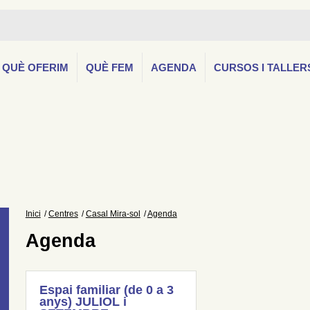
QUÈ OFERIM
QUÈ FEM
AGENDA
CURSOS I TALLER
Inici
Centres
Casal Mira-sol
Agenda
Agenda
Espai familiar (de 0 a 3
anys) JULIOL i