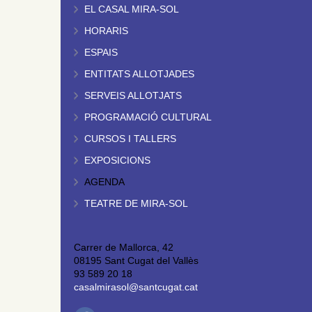
EL CASAL MIRA-SOL
HORARIS
ESPAIS
ENTITATS ALLOTJADES
SERVEIS ALLOTJATS
PROGRAMACIÓ CULTURAL
CURSOS I TALLERS
EXPOSICIONS
AGENDA
TEATRE DE MIRA-SOL
Carrer de Mallorca, 42
08195 Sant Cugat del Vallès
93 589 20 18
casalmirasol@santcugat.cat