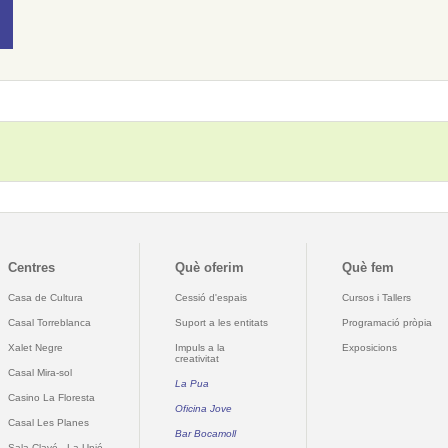
Centres
Què oferim
Què fem
Casa de Cultura
Cessió d'espais
Cursos i Tallers
Casal Torreblanca
Suport a les entitats
Programació pròpia
Xalet Negre
Impuls a la
Exposicions
creativitat
Casal Mira-sol
La Pua
Casino La Floresta
Oficina Jove
Casal Les Planes
Bar Bocamoll
Sala Clavé - La Unió