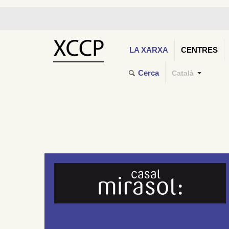
LA XARXA
CENTRES
Cerca
Català