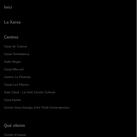
Inici
La Xarxa
Centres
Casa de Cultura
Casal Torreblanca
Xalet Negre
Casal Mira-sol
Casino La Floresta
Casal Les Planes
Sala Clavé - La Unió Centre Cultural
Casa Aymat
Centre Grau-Garriga d'Art Tèxtil Contemporani
Què oferim
Cessió d'espais