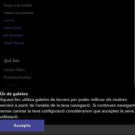
Suport a les entitats
Impuls a la creativitat
La Pua
Oficina Jove
Bar Bocamoll
Teatre Mira-sol
Què fem
Cursos i Tallers
Programació pròpia
Exposicions
Ús de galetes
Aquest lloc utilitza galetes de tercers per poder millorar els nostres
Agenda
serveis a partir de l'anàlisi de la teva navegació. Si continues navegant
sense canviar la teva configuració considerarem que acceptes la seva
utilització.
CURSOS I TALLERS
Accepto