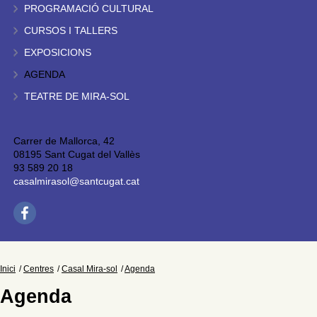
PROGRAMACIÓ CULTURAL
CURSOS I TALLERS
EXPOSICIONS
AGENDA
TEATRE DE MIRA-SOL
Carrer de Mallorca, 42
08195 Sant Cugat del Vallès
93 589 20 18
casalmirasol@santcugat.cat
Inici
Centres
Casal Mira-sol
Agenda
Agenda