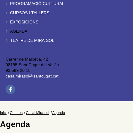
PROGRAMACIÓ CULTURAL
CURSOS I TALLERS
EXPOSICIONS
AGENDA
TEATRE DE MIRA-SOL
Carrer de Mallorca, 42
08195 Sant Cugat del Vallès
93 589 20 18
casalmirasol@santcugat.cat
Inici
Centres
Casal Mira-sol
Agenda
Agenda