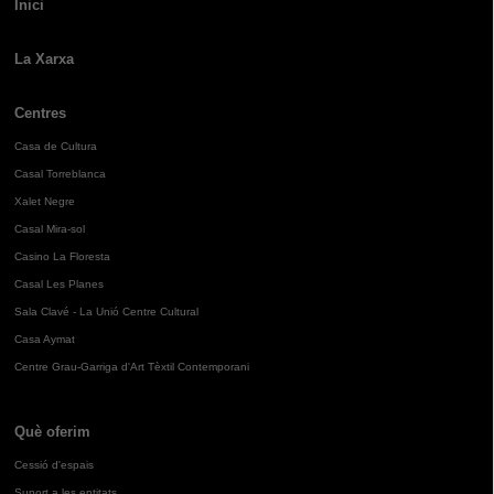
Inici
La Xarxa
Centres
Casa de Cultura
Casal Torreblanca
Xalet Negre
Casal Mira-sol
Casino La Floresta
Casal Les Planes
Sala Clavé - La Unió Centre Cultural
Casa Aymat
Centre Grau-Garriga d'Art Tèxtil Contemporani
Què oferim
Cessió d'espais
Suport a les entitats