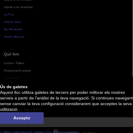
Impuls a la creativitat
La Pua
Oficina Jove
Bar Bocamoll
Teatre Mira-sol
Què fem
Cursos i Tallers
Programació pròpia
Exposicions
Ús de galetes
Aquest lloc utilitza galetes de tercers per poder millorar els nostres
Agenda
serveis a partir de l'anàlisi de la teva navegació. Si continues navegant
sense canviar la teva configuració considerarem que acceptes la seva
utilització.
CURSOS I TALLERS
Accepto
> Més informació sobre l'ús de les galetes
Subscriu-te al butlletí