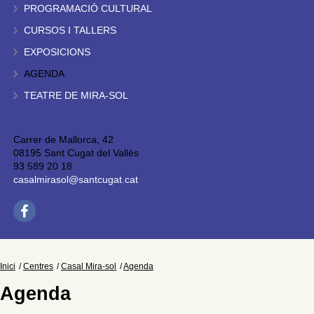
PROGRAMACIÓ CULTURAL
CURSOS I TALLERS
EXPOSICIONS
AGENDA
TEATRE DE MIRA-SOL
Carrer de Mallorca, 42
08195 Sant Cugat del Vallès
93 589 20 18
casalmirasol@santcugat.cat
Inici
Centres
Casal Mira-sol
Agenda
Agenda