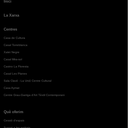
Inici
La Xarxa
Centres
Casa de Cultura
Casal Torreblanca
Xalet Negre
Casal Mira-sol
Casino La Floresta
Casal Les Planes
Sala Clavé - La Unió Centre Cultural
Casa Aymat
Centre Grau-Garriga d'Art Tèxtil Contemporani
Què oferim
Cessió d'espais
Suport a les entitats