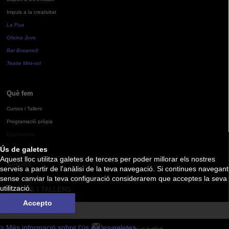
Impuls a la creativitat
La Pua
Oficina Jove
Bar Bocamoll
Teatre Mira-sol
Què fem
Cursos i Tallers
Programació pròpia
Exposicions
Ús de galetes
Aquest lloc utilitza galetes de tercers per poder millorar els nostres
Agenda
serveis a partir de l'anàlisi de la teva navegació. Si continues navegant
sense canviar la teva configuració considerarem que acceptes la seva
utilització.
CURSOS I TALLERS
Accepto
> Més informació sobre l'ús de les galetes
Subscriu-te al butlletí