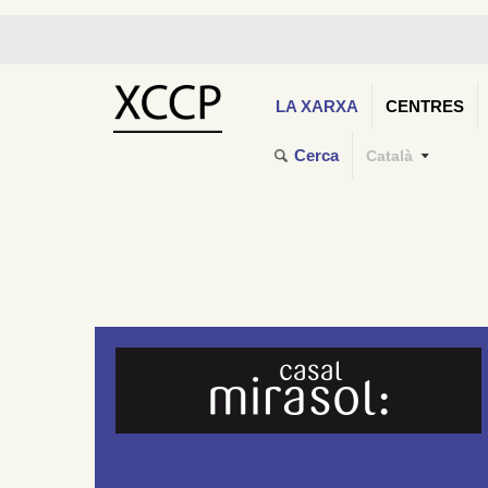
LA XARXA
CENTRES
Cerca
Català