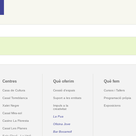
Centres
Què oferim
Què fem
Casa de Cultura
Cessió d'espais
Cursos i Tallers
Casal Torreblanca
Suport a les entitats
Programació pròpia
Xalet Negre
Impuls a la
Exposicions
creativitat
Casal Mira-sol
La Pua
Casino La Floresta
Oficina Jove
Casal Les Planes
Bar Bocamoll
Sala Clavé - La Unió