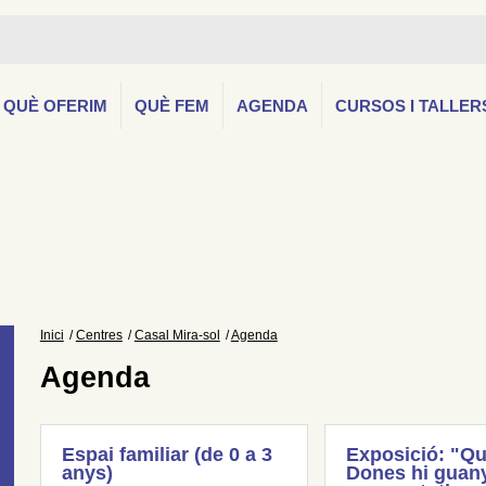
QUÈ OFERIM
QUÈ FEM
AGENDA
CURSOS I TALLER
Inici
Centres
Casal Mira-sol
Agenda
Agenda
Espai familiar (de 0 a 3
Exposició: "Qu
anys)
Dones hi guany