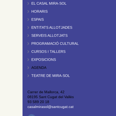
EL CASAL MIRA-SOL
HORARIS
ESPAIS
ENTITATS ALLOTJADES
SERVEIS ALLOTJATS
PROGRAMACIÓ CULTURAL
CURSOS I TALLERS
EXPOSICIONS
AGENDA
TEATRE DE MIRA-SOL
Carrer de Mallorca, 42
08195 Sant Cugat del Vallès
93 589 20 18
casalmirasol@santcugat.cat