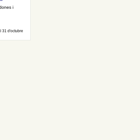
"
dones i
l 31 d'octubre